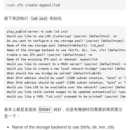
sudo
接下來請執行
初始化
lxd init
play_pc@lxd-server:~$ sudo lxd init

Would you like to use LXD clustering? (yes/no) [default=no]: no

Do you want to configure a new storage pool? (yes/no) [default=yes]:

Name of the new storage pool [default=default]: lxd_pool

Name of the storage backend to use (btrfs, dir, lvm, zfs) [default=zfs]
Create a new ZFS pool? (yes/no) [default=yes]: no

Name of the existing ZFS pool or dataset: mypool/lxd

Would you like to connect to a MAAS server? (yes/no) [default=no]: no

Would you like to create a new local network bridge? (yes/no) [default=
What should the new bridge be called? [default=lxdbr0]:

What IPv4 address should be used? (CIDR subnet notation, “auto” or “non
What IPv6 address should be used? (CIDR subnet notation, “auto” or “non
Would you like LXD to be available over the network? (yes/no) [default=
Would you like stale cached images to be updated automatically? (yes/no
基本上都是直接按
就好，但是有幾個特別重要的東西要注
Enter
意一下：
Name of the storage backend to use (btrfs, dir, lvm, zfs)