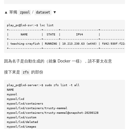
▲ 單獨
/
▼
zpool
dataset
play_pc@lxd-svr:~$ lxc list

+-------------------+---------+----------------------+-----------------
|       NAME        |  STATE  |         IPV4         |                 
+-------------------+---------+----------------------+-----------------
| teaching-crayfish | RUNNING | 10.213.230.63 (eth0) | fd42:930f:f22a:5
因為名子是自動生成的（就像 Docker 一樣），請不要太在意
接下來是
的部份
zfs
play_pc@lxd-server:~$ sudo zfs list -t all

NAME                                                                   
mypool                                                                 
mypool/lxd                                                             
mypool/lxd/containers                                                  
mypool/lxd/containers/trusty-mammal                                    
mypool/lxd/containers/trusty-mammal@snapshot-20200128                  
mypool/lxd/custom                                                      
mypool/lxd/deleted                                                     
mypool/lxd/images                                                      