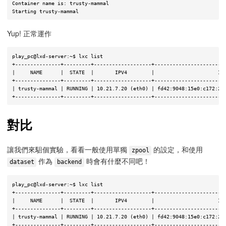
Container name is: trusty-mammal            

Yup! 正常運作
play_pc@lxd-server:~$ lxc list

+---------------+---------+-------------------+------------------------
|     NAME      |  STATE  |       IPV4        |                     IPV
+---------------+---------+-------------------+------------------------
| trusty-mammal | RUNNING | 10.21.7.20 (eth0) | fd42:9048:15e0:c172:216
對比
讓我們來駔個實驗，看看一般使用單獨
的設定，和使用
zpool
作為
時會有什麼不同吧！
dataset
backend
play_pc@lxd-server:~$ lxc list

+---------------+---------+-------------------+------------------------
|     NAME      |  STATE  |       IPV4        |                     IPV
+---------------+---------+-------------------+------------------------
| trusty-mammal | RUNNING | 10.21.7.20 (eth0) | fd42:9048:15e0:c172:216