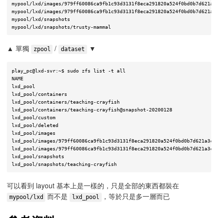
mypool/lxd/images/979ff60086ca9fb1c93d3131f8eca291820a524f0bd0b7d621a3c
mypool/lxd/images/979ff60086ca9fb1c93d3131f8eca291820a524f0bd0b7d621a3c
mypool/lxd/snapshots                                                   
▲ 單獨
/
▼
zpool
dataset
play_pc@lxd-svr:~$ sudo zfs list -t all

NAME                                                                   
lxd_pool                                                               
lxd_pool/containers                                                    
lxd_pool/containers/teaching-crayfish                                  
lxd_pool/containers/teaching-crayfish@snapshot-20200128                
lxd_pool/custom                                                        
lxd_pool/deleted                                                       
lxd_pool/images                                                        
lxd_pool/images/979ff60086ca9fb1c93d3131f8eca291820a524f0bd0b7d621a3c2f
lxd_pool/images/979ff60086ca9fb1c93d3131f8eca291820a524f0bd0b7d621a3c2f
lxd_pool/snapshots                                                     
可以看到 layout 基本上是一樣的，只是全部的東西都裝在
而不是
，等於只是多一層而已
mypool/lxd
lxd_pool