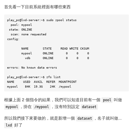
首先看一下目前系統裡面有哪些東西
play_pc@lxd-server:~$ sudo zpool status

  pool: mypool

 state: ONLINE

  scan: none requested

config:

	NAME        STATE     READ WRITE CKSUM

	mypool      ONLINE       0     0     0

	  vdb       ONLINE       0     0     0

errors: No known data errors

play_pc@lxd-server:~$ zfs list

NAME     USED  AVAIL  REFER  MOUNTPOINT

根據上面 2 個指令的結果，我們可以知道目前有一個
叫做
pool
，掛在
，沒有特別設定
mypool
/mypool
dataset
所以我們接下來要做的，就是新增一個
，名子就叫做...
dataset
好了
lxd