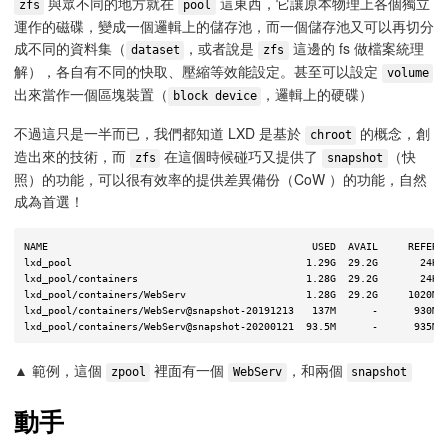
與眾不同的地方就在
這東西，它讓原本物理上各個獨立
zfs
pool
運作的磁碟，變成一個邏輯上的儲存池，而一個儲存池又可以再切分
成不同的資料集（
，或者說是
這邊的 fs 做檔案統理
dataset
zfs
解），各自有不同的快取、壓縮等效能設定。甚至可以設定
volume
出來當作一個區塊裝置（
，邏輯上的硬碟）
block device
不過這只是一半而已，我們都知道 LXD 是基於
的概念，創
chroot
造出來的技術，而
在這個時候碰巧又提供了
（快
zfs
snapshot
照）的功能，可以很有效率的提供差異備份（CoW ）的功能，自然
成為首選！
NAME                                            USED  AVAIL     REFER  
lxd_pool                                       1.29G  29.2G       24K  
lxd_pool/containers                            1.28G  29.2G       24K  
lxd_pool/containers/WebServ                    1.28G  29.2G     1020M  
lxd_pool/containers/WebServ@snapshot-20191213   137M      -      930M  
▲ 範例，這個
裡面有一個
，和兩個
zpool
WebServ
snapshot
動手