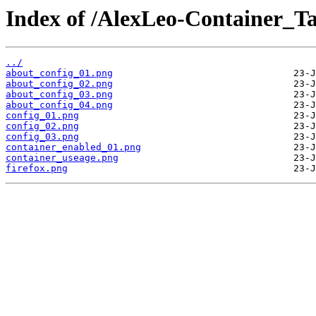
Index of /AlexLeo-Container_T
../
about_config_01.png
about_config_02.png
about_config_03.png
about_config_04.png
config_01.png
config_02.png
config_03.png
container_enabled_01.png
container_useage.png
firefox.png