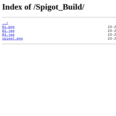
Index of /Spigot_Build/
../
01.png
02.jpg
03.jpg
spigot.png