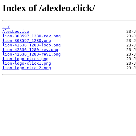
Index of /alexleo.click/
../
AlexLeo.ico
lion-303597_1280-rev.png
lion-303597_1280.png
lion-42536_1280-logo.png
lion-42536_1280-rev.png
lion-42536_1280-rev1.png
lion-logo-click.png
lion-logo-click1.png
lion-logo-click2.png