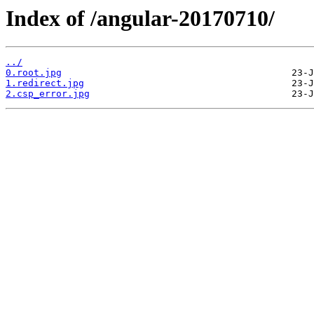
Index of /angular-20170710/
../
0.root.jpg
1.redirect.jpg
2.csp_error.jpg