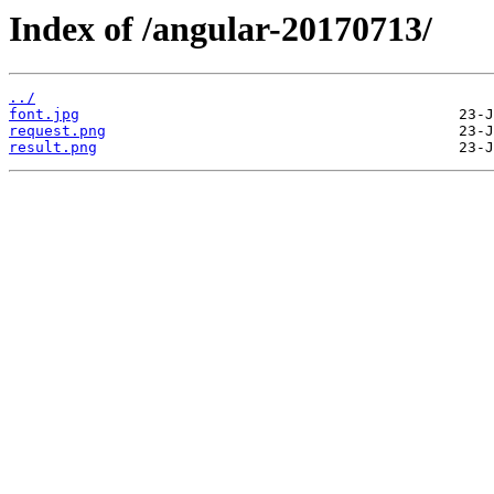
Index of /angular-20170713/
../
font.jpg
request.png
result.png