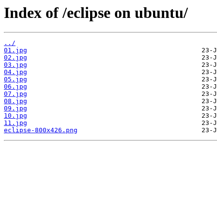
Index of /eclipse on ubuntu/
../
01.jpg
02.jpg
03.jpg
04.jpg
05.jpg
06.jpg
07.jpg
08.jpg
09.jpg
10.jpg
11.jpg
eclipse-800x426.png