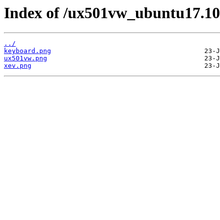
Index of /ux501vw_ubuntu17.10
../
keyboard.png
ux501vw.png
xev.png